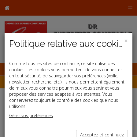
×
Politique relative aux cookies
Comme tous les sites de confiance, ce site utilise des
Base documentaire
cookies. Les cookies vous permettent de vous connecter
en tout sécurité, de sauvegarder vos préférences (veille,
Dépêches
newsletter, recherche, etc.). Ils nous permettent également
de mieux vous connaitre pour mieux vous servir et vous
proposer des services adaptés à vos attentes. Vous
j
a
b
conserverez toujours le contrôle des cookies que nous
utilisons.
Fiscal TPE
Date: 2021-11-23
Gérer vos préférences
EXONÉRATION FACULTATIVE DE CFE
Acceptez et continuez
Les communes peuvent adopter une exonération de cotisation