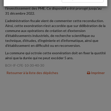
foncière des entreprises ou CFE dans les zones d'aide à
l'investissement des PME. Ce dispositif a été prorogé jusqu'au
31 décembre 2022.
L'administration fiscale vient de commenter cette reconduction.
Ainsi, cette exonération n'est accordée que sur délibération de la
commune aux opérations de création et d'extension
d'établissements industriels, de recherche scientifique ou
technique, d'études, d'ingénierie et d'informatique, ainsi que
d'établissement en difficulté ou en reconversion.
La commune qui octroie cette exonération doit en fixer la quotité
ainsi que la durée qui ne peut excéder 5 ans.
BOI-IF-CFE-10-30-40-30
Retourner à la liste des dépêches
Imprimer