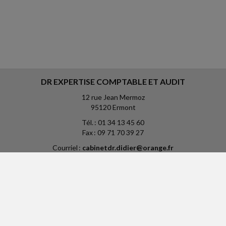
DR EXPERTISE COMPTABLE ET AUDIT
12 rue Jean Mermoz
95120 Ermont
Tél. : 01 34 13 45 60
Fax : 09 71 70 39 27
Courriel :
cabinetdr.didier@orange.fr
ACCUEIL
PLAN
MENTIONS LÉGALES
CONTACT