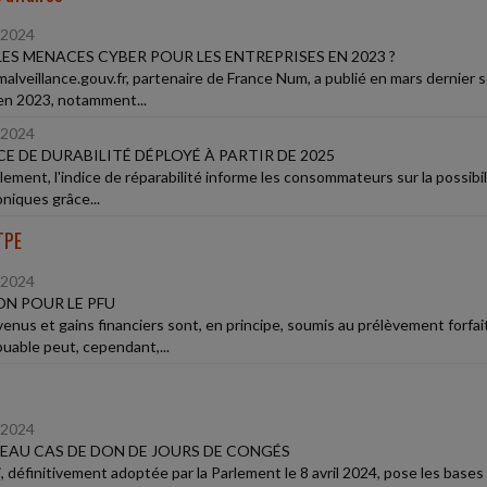
/2024
ES MENACES CYBER POUR LES ENTREPRISES EN 2023 ?
alveillance.gouv.fr, partenaire de France Num, a publié en mars dernier so
en 2023, notamment...
/2024
ICE DE DURABILITÉ DÉPLOYÉ À PARTIR DE 2025
lement, l'indice de réparabilité informe les consommateurs sur la possibi
oniques grâce...
TPE
/2024
N POUR LE PFU
enus et gains financiers sont, en principe, soumis au prélèvement forfaita
buable peut, cependant,...
/2024
AU CAS DE DON DE JOURS DE CONGÉS
, définitivement adoptée par la Parlement le 8 avril 2024, pose les bases 