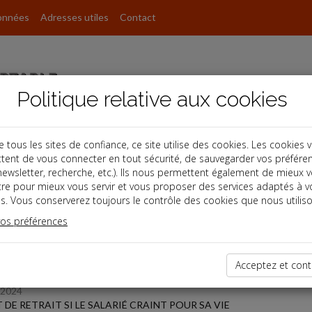
onnées
Adresses utiles
Contact
Politique relative aux cookies
ous les sites de confiance, ce site utilise des cookies. Les cookies 
tent de vous connecter en tout sécurité, de sauvegarder vos préfére
s
, newsletter, recherche, etc.). Ils nous permettent également de mieux 
tre pour mieux vous servir et vous proposer des services adaptés à v
s. Vous conserverez toujours le contrôle des cookies que nous utiliso
 des dernières dépêches
vos préférences
Acceptez et cont
/2024
 DE RETRAIT SI LE SALARIÉ CRAINT POUR SA VIE