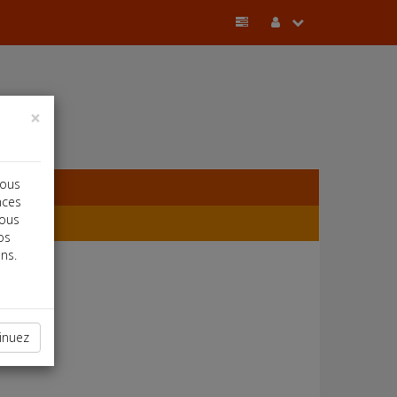
×
vous
nces
vous
os
ns.
inuez