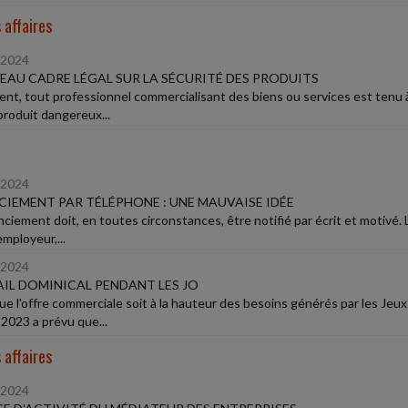
 affaires
/2024
AU CADRE LÉGAL SUR LA SÉCURITÉ DES PRODUITS
ent, tout professionnel commercialisant des biens ou services est tenu à 
produit dangereux...
/2024
CIEMENT PAR TÉLÉPHONE : UNE MAUVAISE IDÉE
enciement doit, en toutes circonstances, être notifié par écrit et motivé.
employeur,...
/2024
IL DOMINICAL PENDANT LES JO
ue l'offre commerciale soit à la hauteur des besoins générés par les Jeu
 2023 a prévu que...
 affaires
/2024