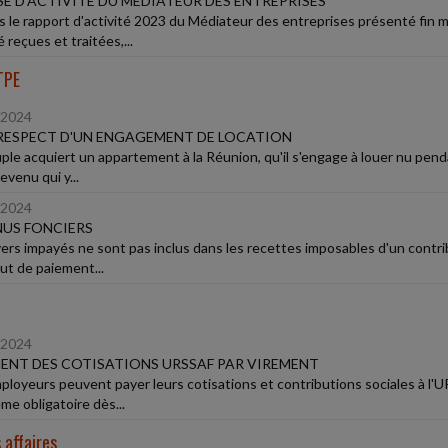
E D'ACTIVITÉ DU MÉDIATEUR DES ENTREPRISES
s le rapport d'activité 2023 du Médiateur des entreprises présenté fin m
 reçues et traitées,...
TPE
/2024
RESPECT D'UN ENGAGEMENT DE LOCATION
ple acquiert un appartement à la Réunion, qu'il s'engage à louer nu penda
revenu qui y...
/2024
US FONCIERS
yers impayés ne sont pas inclus dans les recettes imposables d'un contr
aut de paiement...
/2024
ENT DES COTISATIONS URSSAF PAR VIREMENT
ployeurs peuvent payer leurs cotisations et contributions sociales à l
me obligatoire dès...
 affaires