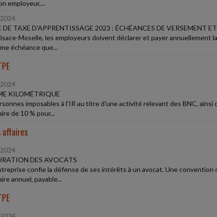
on employeur,...
/2024
 DE TAXE D'APPRENTISSAGE 2023 : ÉCHÉANCES DE VERSEMENT E
lsace-Moselle, les employeurs doivent déclarer et payer annuellement la 
ême échéance que...
TPE
/2024
ME KILOMÉTRIQUE
rsonnes imposables à l'IR au titre d'une activité relevant des BNC, ainsi 
aire de 10 % pour...
 affaires
/2024
URATION DES AVOCATS
treprise confie la défense de ses intérêts à un avocat. Une convention
aire annuel, payable...
TPE
/2024