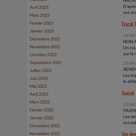
HAUSS
D'aprè
Avril 2023
ont été
Mars 2023
Fiscal 
Février 2023
Janvier 2023
26/04
Décembre 2022
NON-
Novembre 2022
Un cou
sur le 
Octobre 2022
Septembre 2022
25/04
REVEN
Juillet 2022
Les lo
Juin 2022
le déf
Mai 2022
Social
Avril 2022
Mars 2022
25/04
Février 2022
PAIEM
Les em
Janvier 2022
est mê
Décembre 2021
Vie des
Novembre 2021