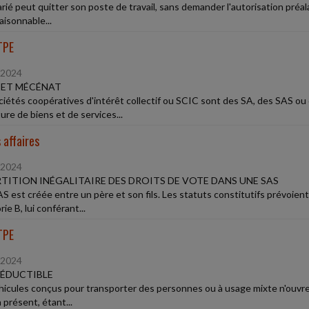
arié peut quitter son poste de travail, sans demander l'autorisation préal
aisonnable...
TPE
/2024
 ET MÉCÉNAT
ciétés coopératives d'intérêt collectif ou SCIC sont des SA, des SAS ou 
ure de biens et de services...
 affaires
/2024
TITION INÉGALITAIRE DES DROITS DE VOTE DANS UNE SAS
S est créée entre un père et son fils. Les statuts constitutifs prévoient 
ie B, lui conférant...
TPE
/2024
ÉDUCTIBLE
hicules conçus pour transporter des personnes ou à usage mixte n'ouvrent
 présent, étant...