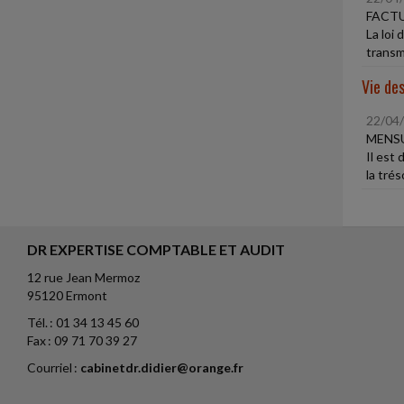
FACT
La loi
transmi
Vie des
22/04
MENSU
Il est
la tré
DR EXPERTISE COMPTABLE ET AUDIT
12 rue Jean Mermoz
95120 Ermont
Tél. : 01 34 13 45 60
Fax : 09 71 70 39 27
Courriel :
cabinetdr.didier@orange.fr