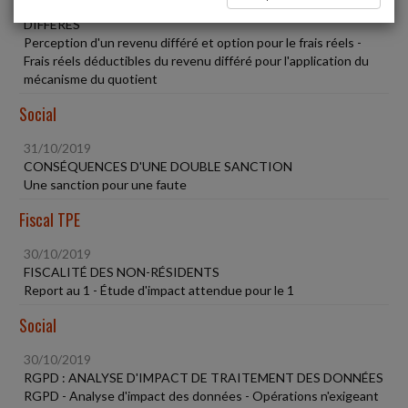
MÉCANISME DU QUOTIENT APPLICABLE AUX REVENUS
DIFFÉRÉS
Perception d'un revenu différé et option pour le frais réels -
Frais réels déductibles du revenu différé pour l'application du
mécanisme du quotient
Social
31/10/2019
CONSÉQUENCES D'UNE DOUBLE SANCTION
Une sanction pour une faute
Fiscal TPE
30/10/2019
FISCALITÉ DES NON-RÉSIDENTS
Report au 1 - Étude d'impact attendue pour le 1
Social
30/10/2019
RGPD : ANALYSE D'IMPACT DE TRAITEMENT DES DONNÉES
RGPD - Analyse d'impact des données - Opérations n'exigeant