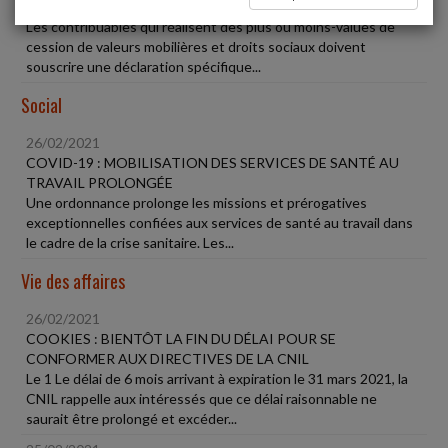
DÉCLARATION DES PLUS-VALUES MOBILIÈRES
Les contribuables qui réalisent des plus ou moins-values de
cession de valeurs mobilières et droits sociaux doivent
souscrire une déclaration spécifique...
Social
26/02/2021
COVID-19 : MOBILISATION DES SERVICES DE SANTÉ AU
TRAVAIL PROLONGÉE
Une ordonnance prolonge les missions et prérogatives
exceptionnelles confiées aux services de santé au travail dans
le cadre de la crise sanitaire. Les...
Vie des affaires
26/02/2021
COOKIES : BIENTÔT LA FIN DU DÉLAI POUR SE
CONFORMER AUX DIRECTIVES DE LA CNIL
Le 1 Le délai de 6 mois arrivant à expiration le 31 mars 2021, la
CNIL rappelle aux intéressés que ce délai raisonnable ne
saurait être prolongé et excéder...