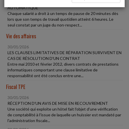
TEMPS DE PAUSE NON RESPECTÉ = RÉPARATION
AUTOMATIQUE
Chaque salarié a droit à un temps de pause de 20 minutes dès
lors que son temps de travail quotidien atteint 6 heures. Le
seul constat par un juge du non-respect...
Vie des affaires
30/01/2026
LES CLAUSES LIMITATIVES DE RÉPARATION SURVIVENT EN
CAS DE RÉSOLUTION D'UN CONTRAT
Entre mai 2010 et février 2012, divers contrats de prestations
informatiques comportant une clause limitative de
responsabilité ont été conclus entre une...
Fiscal TPE
30/01/2026
RÉCEPTION D'UN AVIS DE MISE EN RECOUVREMENT
Une société qui exploite un hôtel fait l'objet d'une vérification
de comptabilité à l'issue de laquelle un huissier est mandaté par
l'administration fiscale...