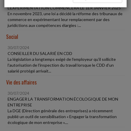
TRIBUNAUX DES ACTIVITÉS ÉCONOMIQUES :
L'EXPÉRIMENTATION COMMENCERA LE 1ER JANVIER 2025
En novembre 2023, une loi a décidé la réforme des tribunaux de
commerce en expérimentant leur remplacement par des
juridictions aux compétences élargies :...
Social
30/07/2024
CONSEILLER DU SALARIÉ EN CDD
La législation a longtemps exigé de l'employeur qu'il sollicite
l'autorisation de l'inspection du travail lorsque le CDD d'un
salarié protégé arrivait...
Vie des affaires
30/07/2024
ENGAGER LA TRANSFORMATION ÉCOLOGIQUE DE MON
ENTREPRISE
La DGE (Direction générale des entreprises) a récemment
publié un outil de sensibilisation « Engager la transformation
écologique de mon entreprise »....